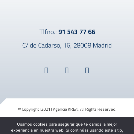
Tlfno.:
91 543 77 66
C/ de Cadarso, 16, 28008 Madrid
© Copyright [2021] Agencia KREA!. All Rights Reserved.
Usamos cookies para asegurar que te damos la mejor
Aviso Legal
Política de Cookies
Política de Privacidad
experiencia en nuestra web. Si continúas usando este sitio,