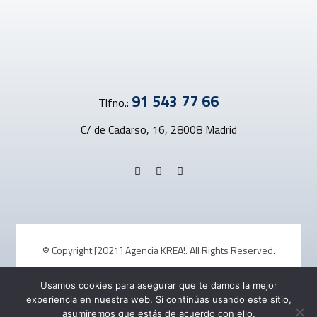
91 543 77 66
Tlfno.:
C/ de Cadarso, 16, 28008 Madrid
© Copyright [2021] Agencia KREA!. All Rights Reserved.
Usamos cookies para asegurar que te damos la mejor
Aviso Legal
Política de Cookies
Política de Privacidad
experiencia en nuestra web. Si continúas usando este sitio,
asumiremos que estás de acuerdo con ello.