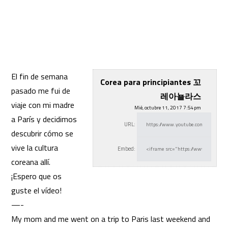
El fin de semana
Corea para principiantes 꼬
pasado me fui de
레아뇰라스
viaje con mi madre
Mié, octubre 11, 2017 7:54pm
a París y decidimos
URL:
descubrir cómo se
vive
la cultura
Embed:
coreana allí.
¡Espero que os
guste el vídeo!
—-
My mom and me went on a trip to Paris last weekend and