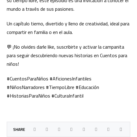
su tiempo libre, este episodio es una invitación a conocer el
mundo a través de sus pasiones.
Un capítulo tierno, divertido y lleno de creatividad, ideal para
compartir en familia o en el aula.
💬 ¡No olvides darle like, suscribirte y activar la campanita
para seguir descubriendo nuevas historias en Cuentos para
niños!
#CuentosParaNiños #AficionesInfantiles
#NiñosNarradores #TiempoLibre #Educación
#HistoriasParaNiños #CulturaInfantil