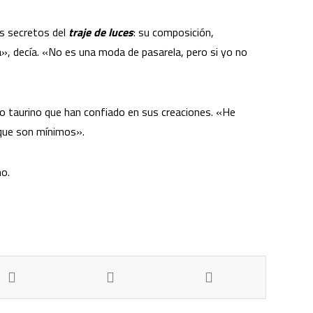
os secretos del
traje de luces
: su composición,
a», decía. «No es una moda de pasarela, pero si yo no
 taurino que han confiado en sus creaciones. «He
rque son mínimos».
no.