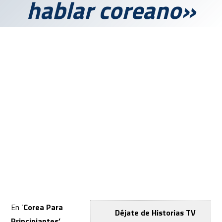
hablar coreano»
En ‘
Corea Para
Déjate de Historias TV
Principiante
s’
,